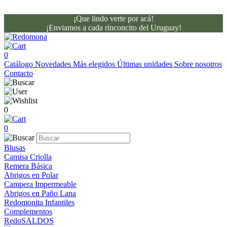
¡Que lindo verte por acá!
¡Enviamos a cada rinconcito del Uruguay!
0
Catálogo
Novedades
Más elegidos
Últimas unidades
Sobre nosotros
Contacto
0
0
Blusas
Camisa Criolla
Remera Básica
Abrigos en Polar
Campera Impermeable
Abrigos en Paño Lana
Redomonita Infantiles
Complementos
RedoSALDOS