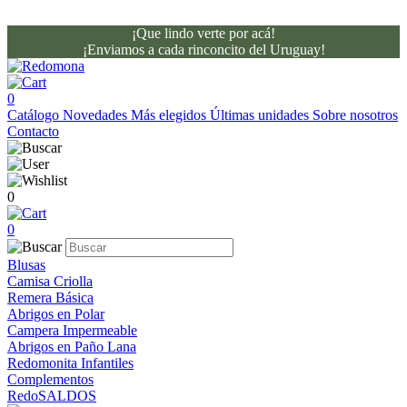
¡Que lindo verte por acá!
¡Enviamos a cada rinconcito del Uruguay!
0
Catálogo
Novedades
Más elegidos
Últimas unidades
Sobre nosotros
Contacto
0
0
Blusas
Camisa Criolla
Remera Básica
Abrigos en Polar
Campera Impermeable
Abrigos en Paño Lana
Redomonita Infantiles
Complementos
RedoSALDOS