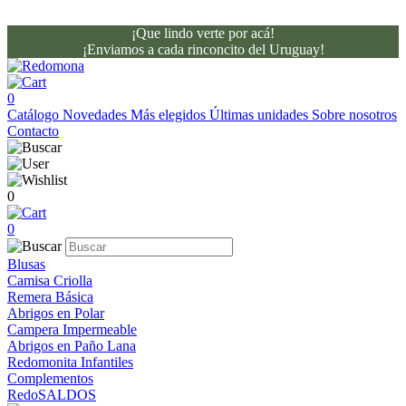
¡Que lindo verte por acá!
¡Enviamos a cada rinconcito del Uruguay!
0
Catálogo
Novedades
Más elegidos
Últimas unidades
Sobre nosotros
Contacto
0
0
Blusas
Camisa Criolla
Remera Básica
Abrigos en Polar
Campera Impermeable
Abrigos en Paño Lana
Redomonita Infantiles
Complementos
RedoSALDOS