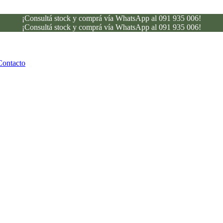
¡Consultá stock y comprá vía WhatsApp al 091 935 006!
¡Consultá stock y comprá vía WhatsApp al 091 935 006!
Contacto