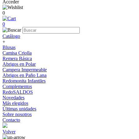
Acceder
0
0
Catálogo
+
Blusas
Camisa Criolla
Remera Básica
Abrigos en Polar
Campera Impermeable
Abrigos en Paño Lana
Redomonita Infantiles
Complementos
RedoSALDOS
Novedades
Más elegidos
Últimas unidades
Sobre nosotros
Contacto
Volver