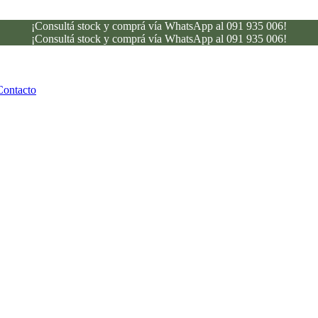
¡Consultá stock y comprá vía WhatsApp al 091 935 006!
¡Consultá stock y comprá vía WhatsApp al 091 935 006!
Contacto