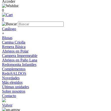
Acceder
0
0
Catálogo
+
Blusas
Camisa Criolla
Remera Básica
Abrigos en Polar
Campera Impermeable
Abrigos en Paño Lana
Redomonita Infantiles
Complementos
RedoSALDOS
Novedades
Más elegidos
Últimas unidades
Sobre nosotros
Contacto
Volver