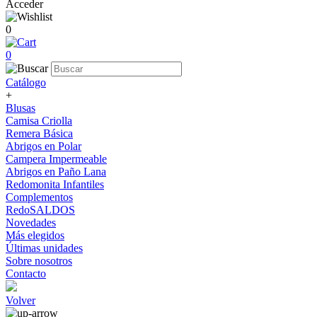
Acceder
0
0
Catálogo
+
Blusas
Camisa Criolla
Remera Básica
Abrigos en Polar
Campera Impermeable
Abrigos en Paño Lana
Redomonita Infantiles
Complementos
RedoSALDOS
Novedades
Más elegidos
Últimas unidades
Sobre nosotros
Contacto
Volver