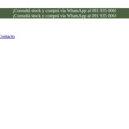
¡Consultá stock y comprá vía WhatsApp al 091 935 006!
¡Consultá stock y comprá vía WhatsApp al 091 935 006!
Contacto