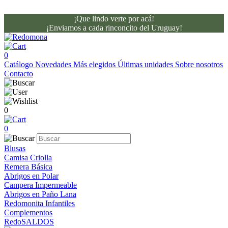
¡Que lindo verte por acá!
¡Enviamos a cada rinconcito del Uruguay!
0
Catálogo
Novedades
Más elegidos
Últimas unidades
Sobre nosotros
Contacto
0
0
Blusas
Camisa Criolla
Remera Básica
Abrigos en Polar
Campera Impermeable
Abrigos en Paño Lana
Redomonita Infantiles
Complementos
RedoSALDOS