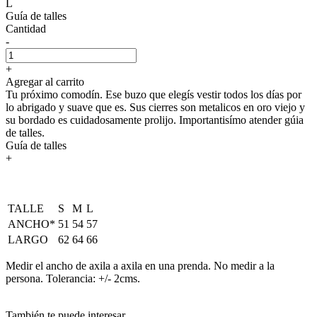
L
Guía de talles
Cantidad
-
+
Agregar al carrito
Tu próximo comodín. Ese buzo que elegís vestir todos los días por
lo abrigado y suave que es. Sus cierres son metalicos en oro viejo y
su bordado es cuidadosamente prolijo. Importantisímo atender gúia
de talles.
Guía de talles
+
TALLE
S
M
L
ANCHO*
51
54
57
LARGO
62
64
66
Medir el ancho de axila a axila en una prenda. No medir a la
persona. Tolerancia: +/- 2cms.
También te puede interesar