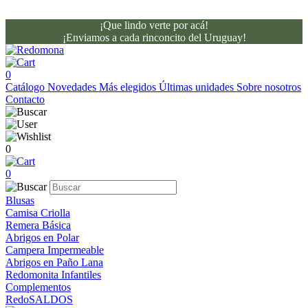
¡Que lindo verte por acá!
¡Enviamos a cada rinconcito del Uruguay!
0
Catálogo
Novedades
Más elegidos
Últimas unidades
Sobre nosotros
Contacto
0
0
Blusas
Camisa Criolla
Remera Básica
Abrigos en Polar
Campera Impermeable
Abrigos en Paño Lana
Redomonita Infantiles
Complementos
RedoSALDOS