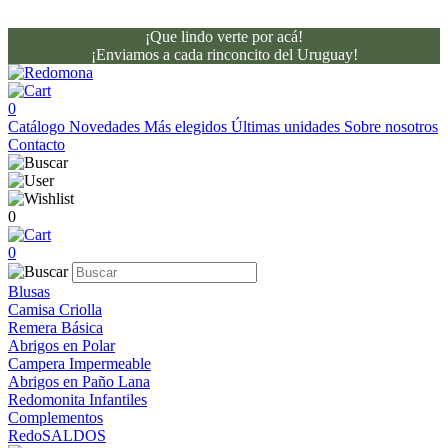
¡Que lindo verte por acá!
¡Enviamos a cada rinconcito del Uruguay!
0
Catálogo
Novedades
Más elegidos
Últimas unidades
Sobre nosotros
Contacto
0
0
Blusas
Camisa Criolla
Remera Básica
Abrigos en Polar
Campera Impermeable
Abrigos en Paño Lana
Redomonita Infantiles
Complementos
RedoSALDOS