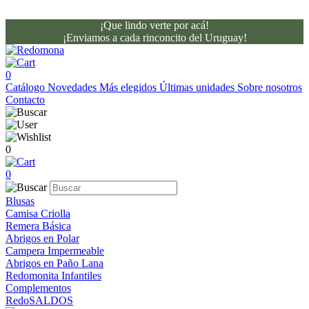
¡Que lindo verte por acá!
¡Enviamos a cada rinconcito del Uruguay!
0
Catálogo
Novedades
Más elegidos
Últimas unidades
Sobre nosotros
Contacto
0
0
Blusas
Camisa Criolla
Remera Básica
Abrigos en Polar
Campera Impermeable
Abrigos en Paño Lana
Redomonita Infantiles
Complementos
RedoSALDOS