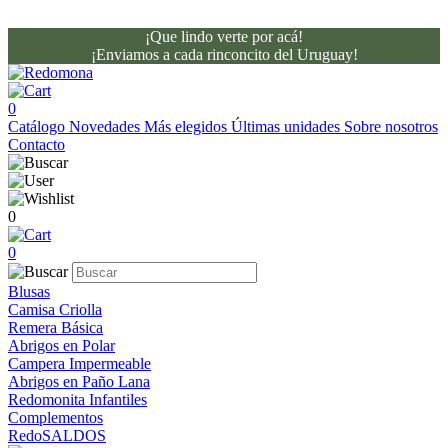
¡Que lindo verte por acá!
¡Enviamos a cada rinconcito del Uruguay!
0
Catálogo
Novedades
Más elegidos
Últimas unidades
Sobre nosotros
Contacto
0
0
Blusas
Camisa Criolla
Remera Básica
Abrigos en Polar
Campera Impermeable
Abrigos en Paño Lana
Redomonita Infantiles
Complementos
RedoSALDOS