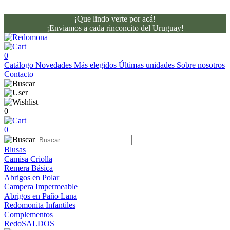
¡Que lindo verte por acá!
¡Enviamos a cada rinconcito del Uruguay!
0
Catálogo
Novedades
Más elegidos
Últimas unidades
Sobre nosotros
Contacto
0
0
Blusas
Camisa Criolla
Remera Básica
Abrigos en Polar
Campera Impermeable
Abrigos en Paño Lana
Redomonita Infantiles
Complementos
RedoSALDOS