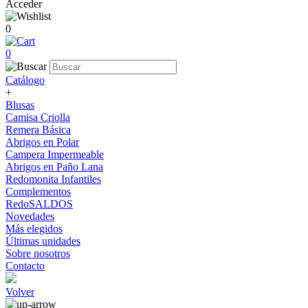
Acceder
0
0
Catálogo
+
Blusas
Camisa Criolla
Remera Básica
Abrigos en Polar
Campera Impermeable
Abrigos en Paño Lana
Redomonita Infantiles
Complementos
RedoSALDOS
Novedades
Más elegidos
Últimas unidades
Sobre nosotros
Contacto
Volver