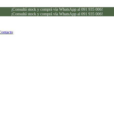
¡Consultá stock y comprá vía WhatsApp al 091 935 006!
¡Consultá stock y comprá vía WhatsApp al 091 935 006!
Contacto