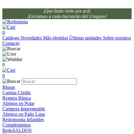
¡Que lindo verte por acá!
¡Enviamos a cada rinconcito del Uruguay!
0
Catálogo
Novedades
Más elegidos
Últimas unidades
Sobre nosotros
Contacto
0
0
Blusas
Camisa Criolla
Remera Básica
Abrigos en Polar
Campera Impermeable
Abrigos en Paño Lana
Redomonita Infantiles
Complementos
RedoSALDOS