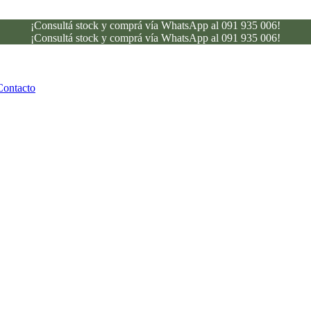
¡Consultá stock y comprá vía WhatsApp al 091 935 006!
¡Consultá stock y comprá vía WhatsApp al 091 935 006!
Contacto