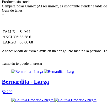
Producto sin stock
Campera polar Unisex (Al ser unisex, es importante atender a tabla de
Guía de talles
+
TALLE
S
M
L
ANCHO*
56
58
61
LARGO
65
66
68
Ancho: Medir de axila a axila en un abrigo. No medir a la persona. To
También te puede interesar
Bernardita - Larga
$2.290