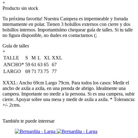
+
Producto sin stock
Tu próxima favorita! Nuestra Campera es impermeable y forrada
internamente en polar. Tienen 3 bolsillos externos con cierre y dos
bolsillos internos. Importantisímo chequear guía de talles. Si tu talle
no figura disponible, no dudes en contactarnos (;
Guía de talles
+
TALLE
S
M
L
XL
XXL
ANCHO*
59
61
63
65
67
LARGO
69
71
73
75
77
XXXL: Ancho 69cm Largo 79cm. Para todos los casos: Medir el
ancho de axila a axila, en una prenda de abrigo. Idealmente una
campera. Importante no medir a la persona. Si es una campera, subir
cierre. Apoyar sobre una mesa y medir de axila a axila. * Tolerancia:
+/- 2cms.
También te puede interesar