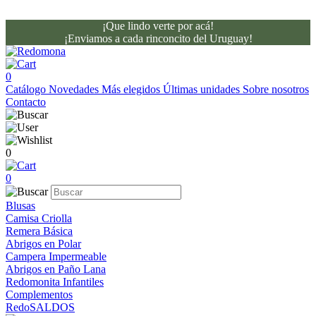
¡Que lindo verte por acá!
¡Enviamos a cada rinconcito del Uruguay!
0
Catálogo
Novedades
Más elegidos
Últimas unidades
Sobre nosotros
Contacto
0
0
Blusas
Camisa Criolla
Remera Básica
Abrigos en Polar
Campera Impermeable
Abrigos en Paño Lana
Redomonita Infantiles
Complementos
RedoSALDOS