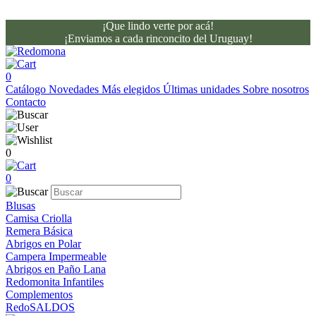
¡Que lindo verte por acá!
¡Enviamos a cada rinconcito del Uruguay!
0
Catálogo
Novedades
Más elegidos
Últimas unidades
Sobre nosotros
Contacto
0
0
Blusas
Camisa Criolla
Remera Básica
Abrigos en Polar
Campera Impermeable
Abrigos en Paño Lana
Redomonita Infantiles
Complementos
RedoSALDOS