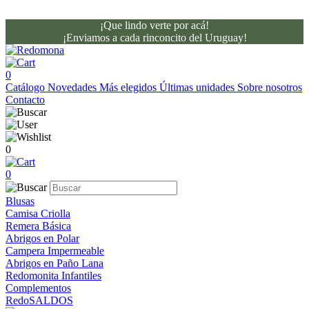
¡Que lindo verte por acá!
¡Enviamos a cada rinconcito del Uruguay!
0
Catálogo
Novedades
Más elegidos
Últimas unidades
Sobre nosotros
Contacto
0
0
Blusas
Camisa Criolla
Remera Básica
Abrigos en Polar
Campera Impermeable
Abrigos en Paño Lana
Redomonita Infantiles
Complementos
RedoSALDOS