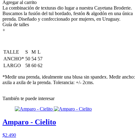
Agregar al carrito
La combinación de texturas dio lugar a nuestra Cayetana Broderie.
Buscamos la fusión del tul bordado, festón & algodón en una única
prenda. Diseñado y confeccionado por mujeres, en Uruguay.
Guía de talles
+
TALLE
S
M
L
ANCHO*
50
54
57
LARGO
58
60
62
*Medir una prenda, idealmente una blusa sin spandex. Medir ancho:
axila a axila de la prenda. Tolerancia: +/- 2cms.
También te puede interesar
Amparo - Cielito
$2.490