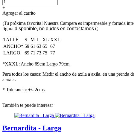
+
Agregar al carrito
¡Tu próxima favorita! Nuestra Campera es impermeable y forrada interna
figura
disponible, no dudes en contactarnos (;
TALLE
S
M
L
XL
XXL
ANCHO*
59
61
63
65
67
LARGO
69
71
73
75
77
*XXXL: Ancho 69cm Largo 79cm.
Para todos los casos: Medir el ancho de axila a axila, en una prenda 
a axila.
* Tolerancia: +/- 2cms.
También te puede interesar
Bernardita - Larga