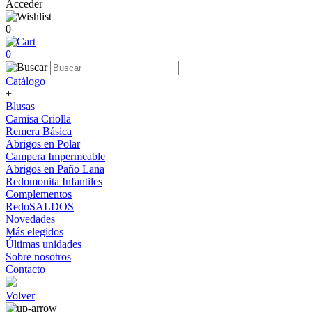
Acceder
0
0
Catálogo
+
Blusas
Camisa Criolla
Remera Básica
Abrigos en Polar
Campera Impermeable
Abrigos en Paño Lana
Redomonita Infantiles
Complementos
RedoSALDOS
Novedades
Más elegidos
Últimas unidades
Sobre nosotros
Contacto
Volver