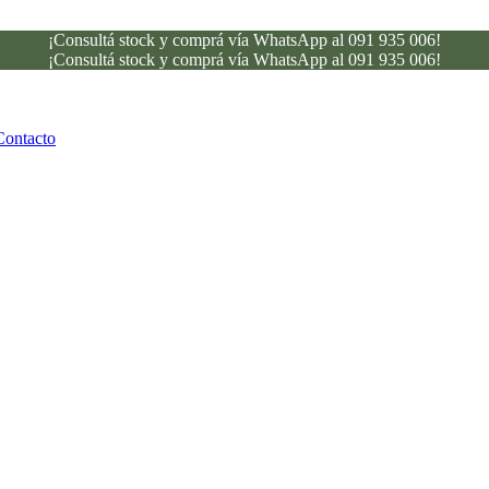
¡Consultá stock y comprá vía WhatsApp al 091 935 006!
¡Consultá stock y comprá vía WhatsApp al 091 935 006!
Contacto